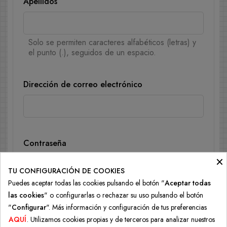
Apellidos
Solo se permiten caracteres alfabéticos (letras) y
el punto (.), seguidos de un espacio.
Dirección de correo electrónico
Contraseña
×
Mostrar
TU CONFIGURACIÓN DE COOKIES
Puedes aceptar todas las cookies pulsando el botón "
Aceptar todas
las cookies
" o configurarlas o rechazar su uso pulsando el botón
"
Configurar
". Más información y configuración de tus preferencias
Privacidad de los datos del cliente
AQUÍ
. Utilizamos cookies propias y de terceros para analizar nuestros
Los datos personales que nos proporcionas se