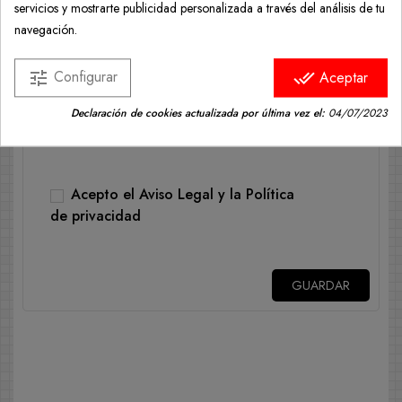
servicios y mostrarte publicidad personalizada a través del análisis de tu
utilizan para responder a consultas, procesar
navegación.
pedidos o permitir el acceso a información
específica. Tienes derecho a modificar o
Configurar
tune
done_all
Aceptar
eliminar toda la tu información personal desde
la sección específica de "Mi cuenta".
Declaración de cookies actualizada por última vez el:
04/07/2023
Acepto el
Aviso Legal
y la
Política
de privacidad
GUARDAR